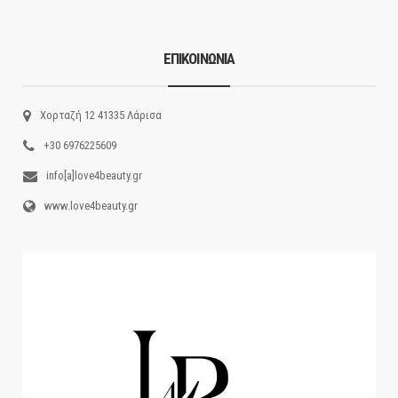
ΕΠΙΚΟΙΝΩΝΙΑ
Χορταζή 12 41335 Λάρισα
+30 6976225609
info[a]love4beauty.gr
www.love4beauty.gr