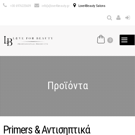
Παράκαμψη
+30 6976225609
info[a]love4beauty.gr
Love4Beauty Salons
προς το
κυρίως
περιεχόμενο
0
Προϊόντα
Primers & Αντισηπτικά