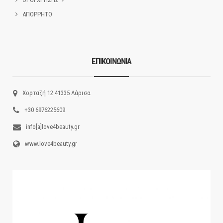
ΑΠΟΡΡΗΤΟ
ΕΠΙΚΟΙΝΩΝΙΑ
Χορταζή 12 41335 Λάρισα
+30 6976225609
info[a]love4beauty.gr
www.love4beauty.gr