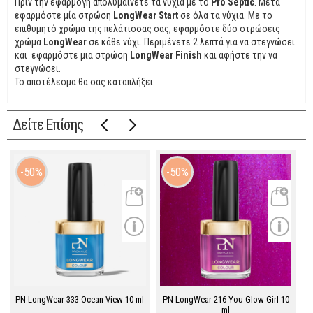
Πριν την εφαρμογή απολυμαίνετε τα νύχια με το
Pro Septic
. Μετά
εφαρμόστε μία στρώση
LongWear Start
σε όλα τα νύχια. Με το
επιθυμητό χρώμα της πελάτισσας σας, εφαρμόστε δύο στρώσεις
χρώμα
LongWear
σε κάθε νύχι. Περιμένετε 2 λεπτά για να στεγνώσει
και εφαρμόστε μια στρώση
LongWear Finish
και αφήστε την να
στεγνώσει.
Το αποτέλεσμα θα σας καταπλήξει.
Δείτε Επίσης
50%
50%
PN LongWear 333 Ocean View 10 ml
PN LongWear 216 You Glow Girl 10
ml