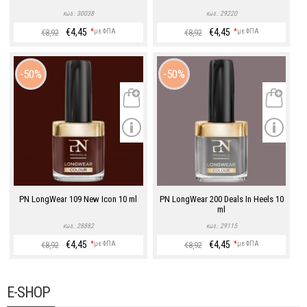
30038
29220
Κώδ.:
Κώδ.:
€4,45
€4,45
*
με ΦΠΑ
*
με ΦΠΑ
€8,92
€8,92
50%
50%
PN LongWear 109 New Icon 10 ml
PN LongWear 200 Deals In Heels 10
ml
28882
29115
Κώδ.:
Κώδ.:
€4,45
€4,45
*
με ΦΠΑ
*
με ΦΠΑ
€8,92
€8,92
E-SHOP