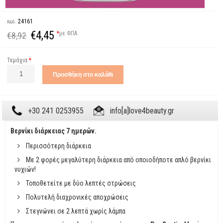
24161
Κώδ.:
€4,45
*
με ΦΠΑ
€8,92
Τεμάχια
*
+30 241 0253955
info[a]love4beauty.gr
Βερνίκι διάρκειας 7 ημερών.
Περισσότερη διάρκεια
Με 2 φορές μεγαλύτερη διάρκεια από οποιοδήποτε απλό βερνίκι
νυχιών!
Τοποθετείτε με δύο λεπτές στρώσεις
Πολυτελή διαχρονικές αποχρώσεις
Στεγνώνει σε 2 λεπτά χωρίς λάμπα