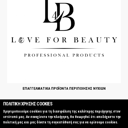
ΕΠΑΓΓΕΛΜΑΤΙΚΑ ΠΡΟΪΟΝΤΑ ΠΕΡΙΠΟΙΗΣΗΣ ΝΥΧΙΩΝ
ΠΟΛΙΤΙΚΗ ΧΡΗΣΗΣ COOKIES
Χρησιμοποιούμε cookies για τη διασφάλιση της καλύτερης περιήγησης στον
Επαγγελματικά Προϊόντα Περιποίησης Νυχιών | Love4Beauty © 2016
Κατασκευή
ιστότοπό μας. Αν συνεχίσετε την πλοήγηση, θα θεωρηθεί ότι αποδέχεστε την
ιστοσελίδων Istology | Web & Marketing Solutions
πολιτική μας και μας δίνετε τη συγκατάθεσή σας για να ορίσουμε cookies.