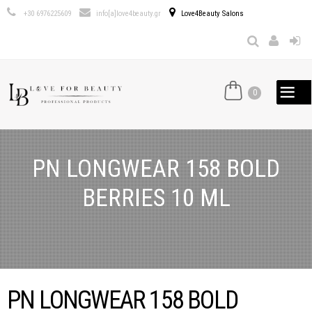
Παράκαμψη
+30 6976225609
info[a]love4beauty.gr
Love4Beauty Salons
προς το
κυρίως
περιεχόμενο
0
PN LONGWEAR 158 BOLD
BERRIES 10 ML
PN LONGWEAR 158 BOLD