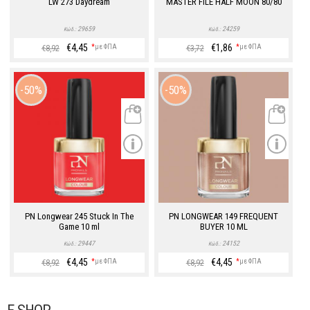
LW 273 Daydream
MASTER FILE HALF MOON 80/80
29659
24259
Κώδ.:
Κώδ.:
€4,45
€1,86
*
με ΦΠΑ
*
με ΦΠΑ
€8,92
€3,72
50%
50%
PN Longwear 245 Stuck In The
PN LONGWEAR 149 FREQUENT
Game 10 ml
BUYER 10 ML
29447
24152
Κώδ.:
Κώδ.:
€4,45
€4,45
*
με ΦΠΑ
*
με ΦΠΑ
€8,92
€8,92