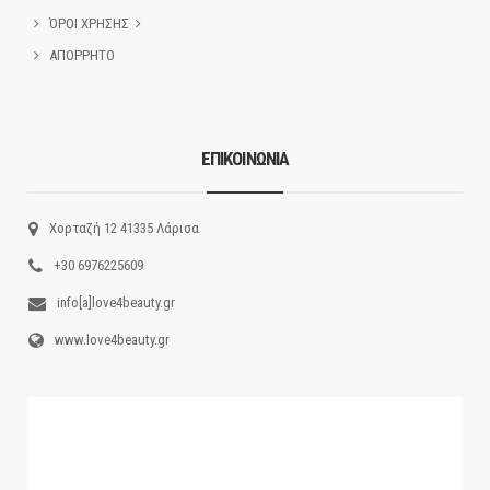
ΌΡΟΙ ΧΡΗΣΗΣ
ΑΠΟΡΡΗΤΟ
ΕΠΙΚΟΙΝΩΝΙΑ
Χορταζή 12 41335 Λάρισα
+30 6976225609
info[a]love4beauty.gr
www.love4beauty.gr