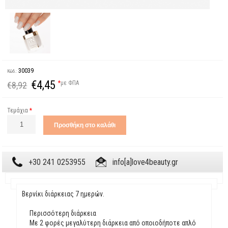
30039
Κώδ.:
€4,45
*
με ΦΠΑ
€8,92
Τεμάχια
*
+30 241 0253955
info[a]love4beauty.gr
Βερνίκι διάρκειας 7 ημερών.
Περισσότερη διάρκεια
Με 2 φορές μεγαλύτερη διάρκεια από οποιοδήποτε απλό