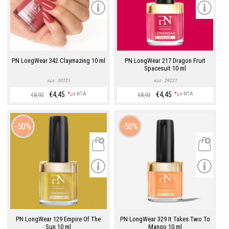
PN LongWear 342 Claymazing 10 ml
PN LongWear 217 Dragon Fruit
Spacesuit 10 ml
30121
29221
Κώδ.:
Κώδ.:
€4,45
€4,45
*
με ΦΠΑ
*
με ΦΠΑ
€8,92
€8,92
50%
50%
PN LongWear 129 Empire Of The
PN LongWear 329 It Takes Two To
Sun 10 ml
Mango 10 ml