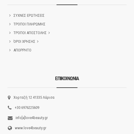
ΣΥΧΝΕΣ ΕΡΩΤΗΣΕΙΣ
ΤΡΟΠΟΙ ΠΛΗΡΩΜΗΣ
ΤΡΟΠΟΙ ΑΠΟΣΤΟΛΗΣ
ΌΡΟΙ ΧΡΗΣΗΣ
ΑΠΟΡΡΗΤΟ
ΕΠΙΚΟΙΝΩΝΙΑ
Χορταζή 12 41335 Λάρισα
+30 6976225609
info[a]love4beauty.gr
www.love4beauty.gr