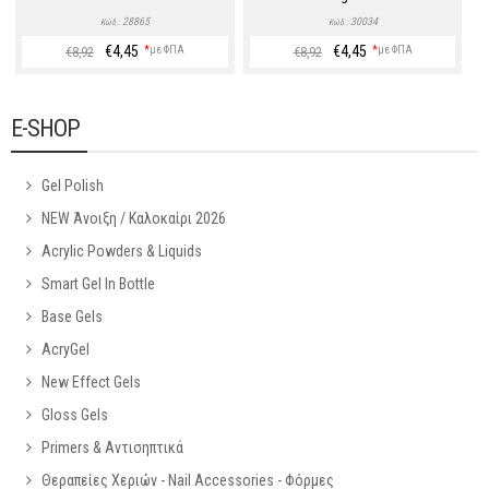
28865
30034
Κώδ.:
Κώδ.:
€4,45
€4,45
*
με ΦΠΑ
*
με ΦΠΑ
€8,92
€8,92
E-SHOP
Gel Polish
NEW Άνοιξη / Καλοκαίρι 2026
Acrylic Powders & Liquids
Smart Gel In Bottle
Base Gels
AcryGel
New Effect Gels
Gloss Gels
Primers & Αντισηπτικά
Θεραπείες Χεριών - Nail Accessories - Φόρμες