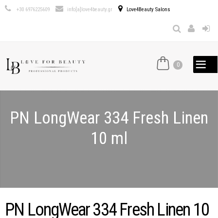
Παράκαμψη
+30 6976225609
info[a]love4beauty.gr
Love4Beauty Salons
προς το
κυρίως
περιεχόμενο
0
PN LongWear 334 Fresh Linen
10 ml
PN LongWear 334 Fresh Linen 10