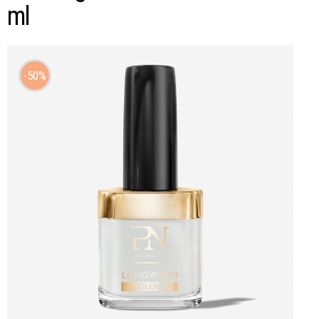
ml
50%