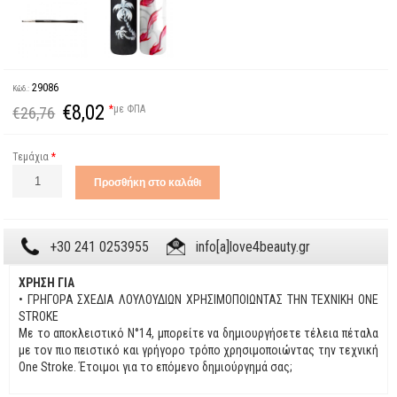
29086
Κώδ.:
€8,02
*
με ΦΠΑ
€26,76
Τεμάχια
*
+30 241 0253955
info[a]love4beauty.gr
ΧΡΗΣΗ ΓΙΑ
• ΓΡΗΓΟΡΑ ΣΧΕΔΙΑ ΛΟΥΛΟΥΔΙΩΝ ΧΡΗΣΙΜΟΠΟΙΩΝΤΑΣ ΤΗΝ ΤΕΧΝΙΚΗ ONE
STROKE
Με το αποκλειστικό N°14, μπορείτε να δημιουργήσετε τέλεια πέταλα
με τον πιο πειστικό και γρήγορο τρόπο χρησιμοποιώντας την τεχνική
One Stroke. Έτοιμοι για το επόμενο δημιούργημά σας;