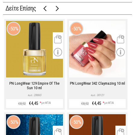
Δείτε Επίσης
50%
50%
PN LongWear 129 Empire Of The
PN LongWear 342 Claymazing 10 ml
Sun 10 ml
28865
30121
Κώδ.:
Κώδ.:
€4,45
€4,45
*
με ΦΠΑ
*
με ΦΠΑ
€8,92
€8,92
50%
50%