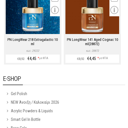
PN LongWear 218 Extragalactic 10
PN LongWear 141 Aged Cognac 10
ml
ml(28872)
29222
28872
Κώδ.:
Κώδ.:
€4,45
€4,45
*
με ΦΠΑ
*
με ΦΠΑ
€8,92
€8,92
E-SHOP
Gel Polish
NEW Άνοιξη / Καλοκαίρι 2026
Acrylic Powders & Liquids
Smart Gel In Bottle
Base Gels