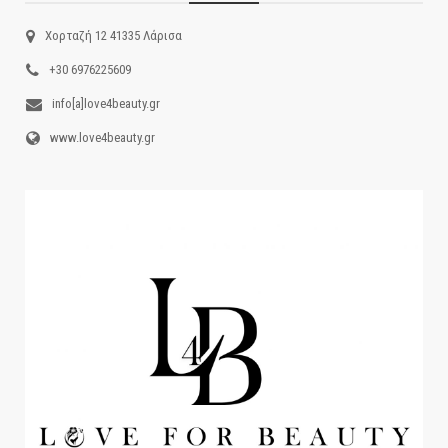
Χορταζή 12 41335 Λάρισα
+30 6976225609
info[a]love4beauty.gr
www.love4beauty.gr