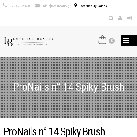
Παράκαμψη
+30 6976225609
info[a]love4beauty.gr
Love4Beauty Salons
προς το
κυρίως
περιεχόμενο
0
ProNails n° 14 Spiky Brush
ProNails n° 14 Spiky Brush